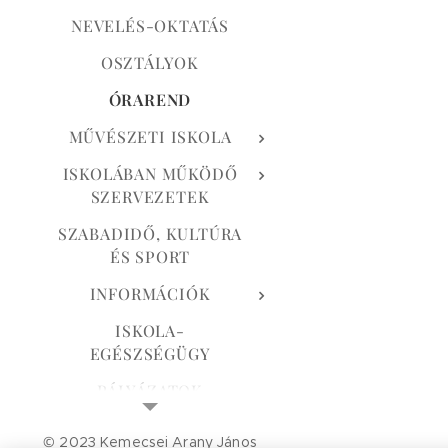
NEVELÉS-OKTATÁS
OSZTÁLYOK
ÓRAREND
MŰVÉSZETI ISKOLA
ISKOLÁBAN MŰKÖDŐ
SZERVEZETEK
SZABADIDŐ, KULTÚRA
ÉS SPORT
INFORMÁCIÓK
ISKOLA-
EGÉSZSÉGÜGY
PÁLYÁZATOK
CSENGETÉSI REND
© 2023 Kemecsei Arany János