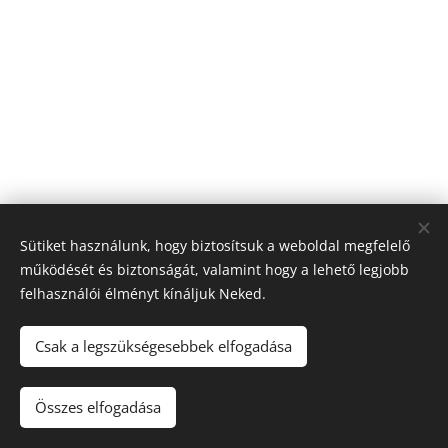
Sütiket használunk, hogy biztosítsuk a weboldal megfelelő
működését és biztonságát, valamint hogy a lehető legjobb
felhasználói élményt kínáljuk Neked.
Csak a legszükségesebbek elfogadása
© 2023 Kemecsei Arany János Általános Iskola, AMI
.
Minden
jog fenntartva.
Összes elfogadása
Az oldalt a
Webnode
működteti
Sütik