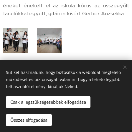
éneket énekelt el az iskola kórus az összegyűlt
tanulókkal együtt, gitáron kísért Gerber Anzselika.
Sütiket használunk, hogy biztosítsuk a weboldal megfelelő
működését és biztonságát, valamint hogy a lehető legjobb
felhasználói élményt kínáljuk Neked.
Csak a legszükségesebbek elfogadása
© 2023 Kemecsei Arany János Általános Iskola, AMI
.
Minden
jog fenntartva.
Összes elfogadása
Az oldalt a
Webnode
működteti
Sütik