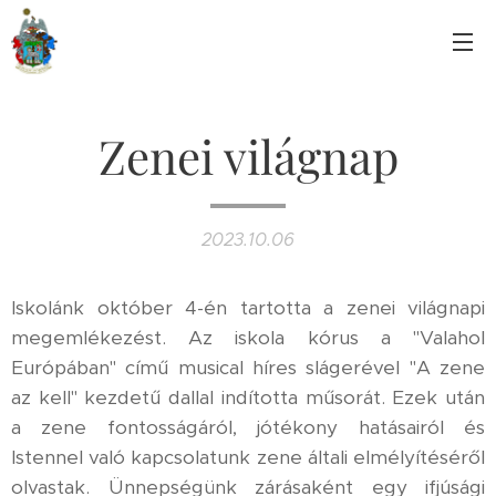
Zenei világnap
2023.10.06
Iskolánk október 4-én tartotta a zenei világnapi
megemlékezést. Az iskola kórus a "Valahol
Európában" című musical híres slágerével "A zene
az kell" kezdetű dallal indította műsorát. Ezek után
a zene fontosságáról, jótékony hatásairól és
Istennel való kapcsolatunk zene általi elmélyítéséről
olvastak. Ünnepségünk zárásaként egy ifjúsági