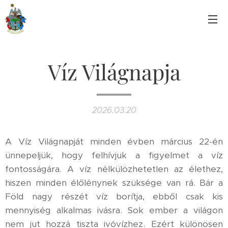
Víz Világnapja
2026.03.20
A Víz Világnapját minden évben március 22-én
ünnepeljük, hogy felhívjuk a figyelmet a víz
fontosságára. A víz nélkülözhetetlen az élethez,
hiszen minden élőlénynek szüksége van rá. Bár a
Föld nagy részét víz borítja, ebből csak kis
mennyiség alkalmas ivásra. Sok ember a világon
nem jut hozzá tiszta ivóvízhez. Ezért különösen