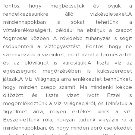
fontos, hogy megbecsüljük és óvjuk a
rendelkezésünkre álló vízkészleteket.A
mindennapokban is sokat tehetünk a
víztakarékosságért, például ha elzárjuk a csapot
fogmosás közben. A rövidebb zuhanyzás is segít
csökkenteni a vízfogyasztást. Fontos, hogy ne
szennyezzük a vizeinket, mert azzal a természetet
és az élővilágot is károsítjuk.A tiszta víz az
egészségünk megőrzésében is kulcsszerepet
játszik.A Víz Világnapja arra emlékeztet bennünket,
hogy minden csepp számít. Ma mindenki kékbe
öltözött és tiszta vizet ivott Ezzel is
megemlékeztünk a Víz Világnapjáról, és felhívtuk a
figyelmet arra, milyen értékes kincs a víz.
Beszélgettünk róla, hogyan tudunk vigyázni rá a
mindennapokban, és hogy minden apró cselekedet