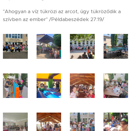
"Ahogyan a víz tükrözi az arcot, úgy tükröződik a
szívben az ember" /Példabeszédek 27:19/