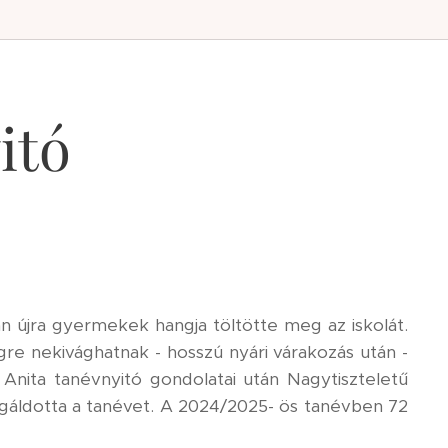
itó
 újra gyermekek hangja töltötte meg az iskolát.
gre nekivághatnak - hosszú nyári várakozás után -
 Anita tanévnyitó gondolatai után Nagytiszteletű
megáldotta a tanévet. A 2024/2025- ös tanévben 72