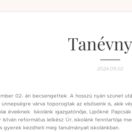
Tanévny
2024.09.02
mber 02- án becsengettek. A hosszú nyári szünet után
 ünnepségre várva toporogtak az elsőseink is, akik vé
olai éveiknek. Iskolánk igazgatónője, Lipőkné Papcsák
y István református lelkész Úr, iskolánk fenntartója 
os gyerek kezdheti meg tanulmányait iskolánkban.