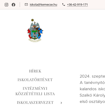
iskola@kemecse.hu
+36-42-919-171
HÍREK
2024. szepte
ISKOLATÖRTÉNET
A tanévnyitó
INTÉZMÉNYI
kalandos isk
KÖZZÉTÉTELI LISTA
Szalkó Károl
első osztály
ISKOLASZERVEZET