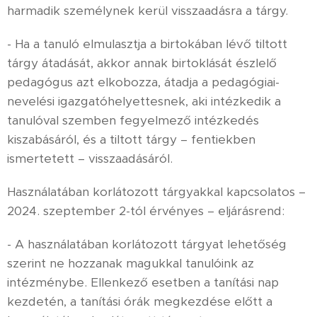
harmadik személynek kerül visszaadásra a tárgy.
- Ha a tanuló elmulasztja a birtokában lévő tiltott
tárgy átadását, akkor annak birtoklását észlelő
pedagógus azt elkobozza, átadja a pedagógiai-
nevelési igazgatóhelyettesnek, aki intézkedik a
tanulóval szemben fegyelmező intézkedés
kiszabásáról, és a tiltott tárgy – fentiekben
ismertetett – visszaadásáról.
Használatában korlátozott tárgyakkal kapcsolatos –
2024. szeptember 2-tól érvényes – eljárásrend:
- A használatában korlátozott tárgyat lehetőség
szerint ne hozzanak magukkal tanulóink az
intézménybe. Ellenkező esetben a tanítási nap
kezdetén, a tanítási órák megkezdése előtt a