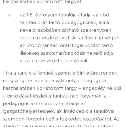
használatában korlátozott tárgyat
az 1-8. évfolyam tanulója átadja az első
tanítási órát tartó pedagógusnak, aki a
nevelői szobában zárható szekrényben
tárolja az eszközöket. A tanítási nap végén
az utolsó tanítási órát/foglalkozást tartó
illetékes szaktanár/napközis nevelő adja
vissza az eszközt a tanulónak.
- Ha a tanuló a fentiek szerint előírt eljárásrendet
megszegi, és az iskola valamely pedagógusa
használatában korlátozott tárgy – engedély nélküli
– birtoklását észleli a tanítási nap folyamán, a
pedagógus azt elkobozza, átadja az
igazgatóhelyettesnek, aki intézkedik a tanulóval
szemben fegyelmező intézkedés kiszabásáról. Az
átadott használatában korlátozott tárgy a tiltott