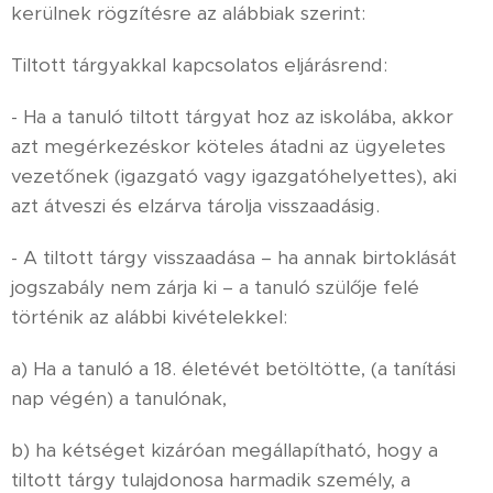
kerülnek rögzítésre az alábbiak szerint:
Tiltott tárgyakkal kapcsolatos eljárásrend:
- Ha a tanuló tiltott tárgyat hoz az iskolába, akkor
azt megérkezéskor köteles átadni az ügyeletes
vezetőnek (igazgató vagy igazgatóhelyettes), aki
azt átveszi és elzárva tárolja visszaadásig.
- A tiltott tárgy visszaadása – ha annak birtoklását
jogszabály nem zárja ki – a tanuló szülője felé
történik az alábbi kivételekkel:
a) Ha a tanuló a 18. életévét betöltötte, (a tanítási
nap végén) a tanulónak,
b) ha kétséget kizáróan megállapítható, hogy a
tiltott tárgy tulajdonosa harmadik személy, a