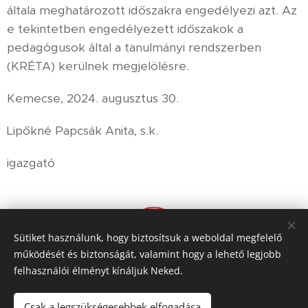
általa meghatározott időszakra engedélyezi azt. Az
e tekintetben engedélyezett időszakok a
pedagógusok által a tanulmányi rendszerben
(KRÉTA) kerülnek megjelölésre.
Kemecse, 2024. augusztus 30.
Lipőkné Papcsák Anita, s.k.
igazgató
Sütiket használunk, hogy biztosítsuk a weboldal megfelelő
működését és biztonságát, valamint hogy a lehető legjobb
felhasználói élményt kínáljuk Neked.
Csak a legszükségesebbek elfogadása