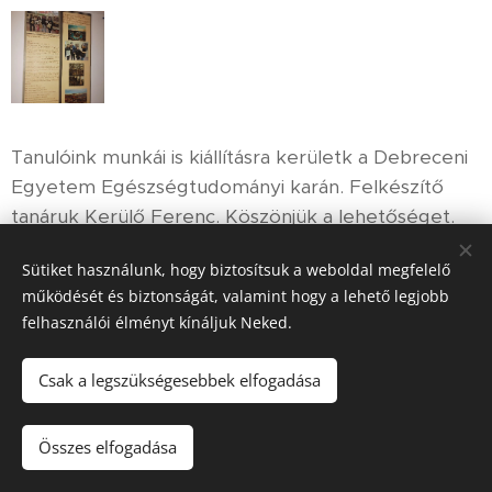
Tanulóink munkái is kiállításra kerületk a Debreceni
Egyetem Egészségtudományi karán. Felkészítő
tanáruk Kerülő Ferenc. Köszönjük a lehetőséget.
Sütiket használunk, hogy biztosítsuk a weboldal megfelelő
működését és biztonságát, valamint hogy a lehető legjobb
felhasználói élményt kínáljuk Neked.
Csak a legszükségesebbek elfogadása
© 2023 Kemecsei Arany János Általános Iskola, AMI
.
Minden
jog fenntartva.
Összes elfogadása
Az oldalt a
Webnode
működteti
Sütik