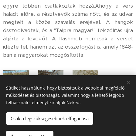
egyre többen csatlakoztak hozzá.Ahogy a vers
haladt előre, a résztvevők száma nőtt, és az udvar
megtelt a közös szavalás erejével. A hangok
összeolvadtak, és a "Talpra magyar!" felszólítás újra
átjárta a levegőt. A flashmob nemcsak a verset
idézte fel, hanem azt az összefogást is, amely 1848-
ban a magyarokat mozgósította.
Sütiket használunk, hogy biztosítsuk a weboldal megfelelő
működését és biztonságát, valamint hogy a lehető legjobb
felhasználói élményt kínáljuk Neked.
Csak a legszükségesebbek elfogadása
© 2023 Kemecsei Arany János Általános Iskola, AMI
.
Minden
jog fenntartva.