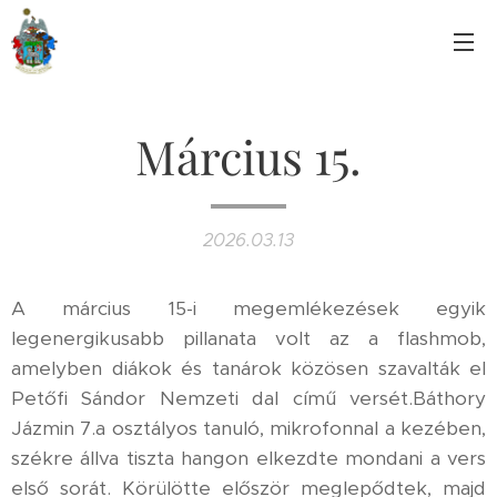
Március 15.
2026.03.13
A március 15-i megemlékezések egyik
legenergikusabb pillanata volt az a flashmob,
amelyben diákok és tanárok közösen szavalták el
Petőfi Sándor Nemzeti dal című versét.Báthory
Jázmin 7.a osztályos tanuló, mikrofonnal a kezében,
székre állva tiszta hangon elkezdte mondani a vers
első sorát. Körülötte először meglepődtek, majd