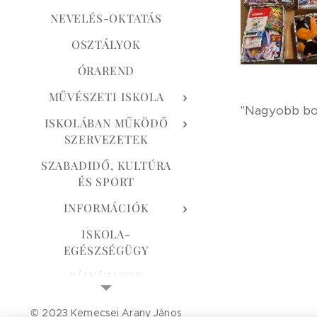
NEVELÉS-OKTATÁS
OSZTÁLYOK
ÓRAREND
MŰVÉSZETI ISKOLA
"Nagyobb bol
ISKOLÁBAN MŰKÖDŐ
SZERVEZETEK
SZABADIDŐ, KULTÚRA
ÉS SPORT
INFORMÁCIÓK
ISKOLA-
EGÉSZSÉGÜGY
PÁLYÁZATOK
CSENGETÉSI REND
© 2023 Kemecsei Arany János