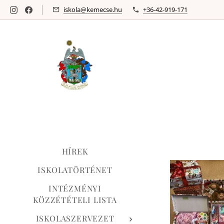
iskola@kemecse.hu
+36-42-919-171
HÍREK
ISKOLATÖRTÉNET
INTÉZMÉNYI
KÖZZÉTÉTELI LISTA
ISKOLASZERVEZET