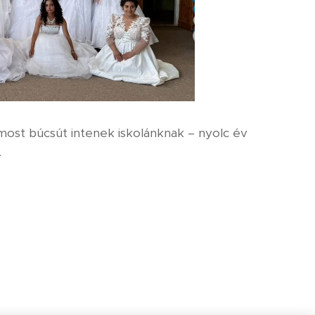
 most búcsút intenek iskolánknak – nyolc év
.