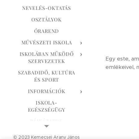
NEVELÉS-OKTATÁS
OSZTÁLYOK
ÓRAREND
MŰVÉSZETI ISKOLA
ISKOLÁBAN MŰKÖDŐ
Egy este, ame
SZERVEZETEK
emlékeivel, 
SZABADIDŐ, KULTÚRA
ÉS SPORT
INFORMÁCIÓK
ISKOLA-
EGÉSZSÉGÜGY
PÁLYÁZATOK
CSENGETÉSI REND
© 2023 Kemecsei Arany János