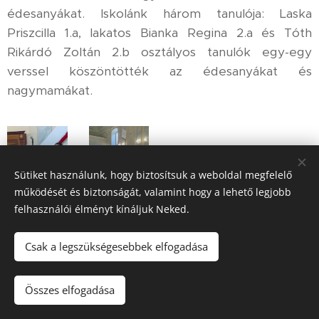
édesanyákat. Iskolánk három tanulója: Laska
Priszcilla 1.a, lakatos Bianka Regina 2.a és Tóth
Rikárdó Zoltán 2.b osztályos tanulók egy-egy
verssel köszöntötték az édesanyákat és
nagymamákat.
Sütiket használunk, hogy biztosítsuk a weboldal megfelelő
működését és biztonságát, valamint hogy a lehető legjobb
felhasználói élményt kínáljuk Neked.
Csak a legszükségesebbek elfogadása
© 2023 Kemecsei Arany János Általános Iskola, AMI
.
Minden
jog fenntartva.
Összes elfogadása
Az oldalt a
Webnode
működteti
Sütik