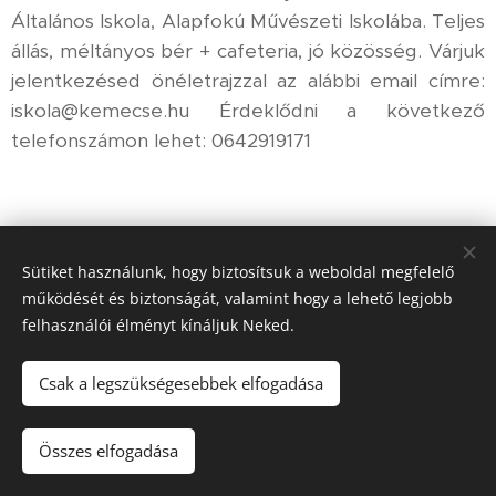
Általános Iskola, Alapfokú Művészeti Iskolába. Teljes
állás, méltányos bér + cafeteria, jó közösség. Várjuk
jelentkezésed önéletrajzzal az alábbi email címre:
iskola@kemecse.hu Érdeklődni a következő
telefonszámon lehet: 0642919171
Sütiket használunk, hogy biztosítsuk a weboldal megfelelő
működését és biztonságát, valamint hogy a lehető legjobb
felhasználói élményt kínáljuk Neked.
Csak a legszükségesebbek elfogadása
© 2023 Kemecsei Arany János Általános Iskola, AMI
.
Minden
jog fenntartva.
Összes elfogadása
Az oldalt a
Webnode
működteti
Sütik